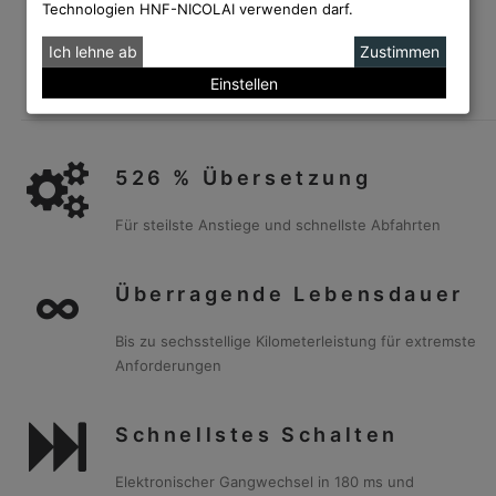
Technologien HNF-NICOLAI verwenden darf.
Ich lehne ab
Zustimmen
Einstellen
526 % Übersetzung
Für steilste Anstiege und schnellste Abfahrten
Überragende Lebensdauer
Bis zu sechsstellige Kilometerleistung für extremste
Anforderungen
Schnellstes Schalten
Elektronischer Gangwechsel in 180 ms und